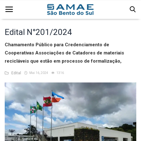
Edital N°201/2024
Página Inicial
Chamamento Público para Credenciamento de
Cooperativas Associações de Catadores de materiais
Água
recicláveis que estão em processo de formalização,
Comercial
Edital
Mai 16, 2024
1316
Edital
Esgoto
Institucional
Licitação
Resíduos Sólidos Urbanos