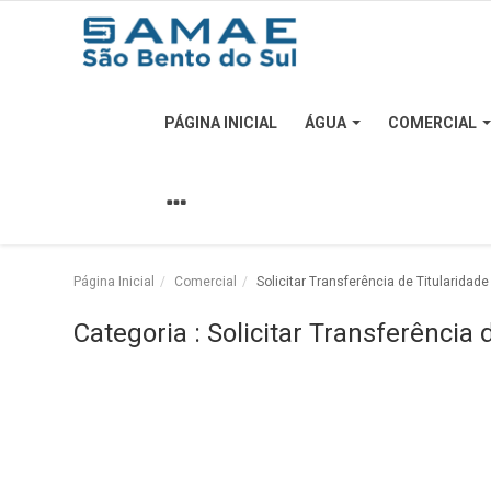
PÁGINA INICIAL
ÁGUA
COMERCIAL
Página Inicial
Água
Comercial
Página Inicial
Comercial
Solicitar Transferência de Titularidade
Edital
Categoria : Solicitar Transferência 
Esgoto
Institucional
Licitação
Resíduos Sólidos Urbanos