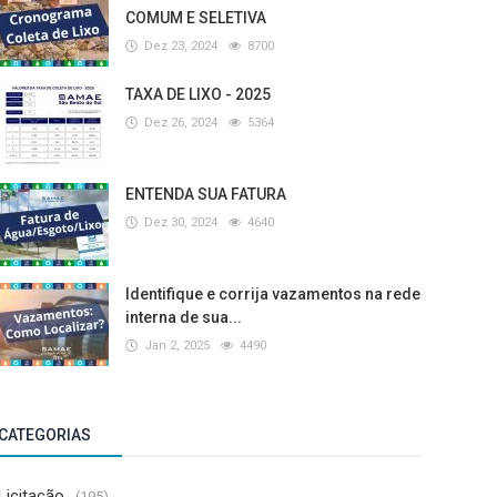
COMUM E SELETIVA
Dez 23, 2024
8700
TAXA DE LIXO - 2025
Dez 26, 2024
5364
ENTENDA SUA FATURA
Dez 30, 2024
4640
Identifique e corrija vazamentos na rede
interna de sua...
Jan 2, 2025
4490
CATEGORIAS
Licitação
(195)