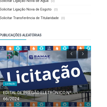
Solicitar Ligação Nova de Água
(0)
Solicitar Ligação Nova de Esgoto
(0)
Solicitar Transferência de Titularidade
(0)
PUBLICAÇÕES ALEATÓRIAS
Licitação
Licitação
EDITAL DE PREGÃO ELETRÔNICO 51/2024
EDITA