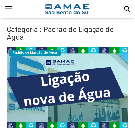
Categoria : Padrão de Ligação de
Água
Página Inicial
Padrão de Ligação de Água
Água
Comercial
Edital
Esgoto
Institucional
Licitação
Resíduos Sólidos Urbanos