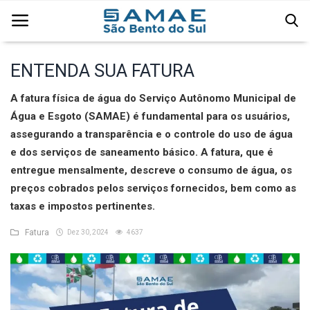
ENTENDA SUA FATURA
Página Inicial
A fatura física de água do Serviço Autônomo Municipal de
Água e Esgoto (SAMAE) é fundamental para os usuários,
Água
assegurando a transparência e o controle do uso de água
e dos serviços de saneamento básico. A fatura, que é
Comercial
entregue mensalmente, descreve o consumo de água, os
Edital
preços cobrados pelos serviços fornecidos, bem como as
taxas e impostos pertinentes.
Esgoto
Fatura
Dez 30, 2024
4637
Institucional
Licitação
Resíduos Sólidos Urbanos