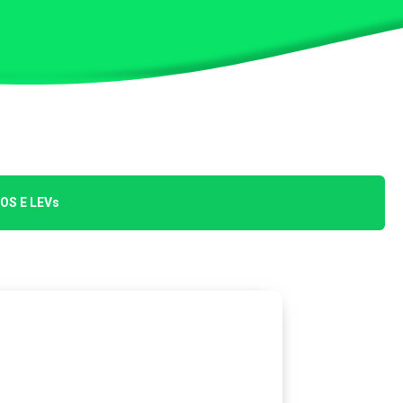
S E LEVs
 meio ambiente da cidade de São Bento do
rgão responsável por gerenciar esse