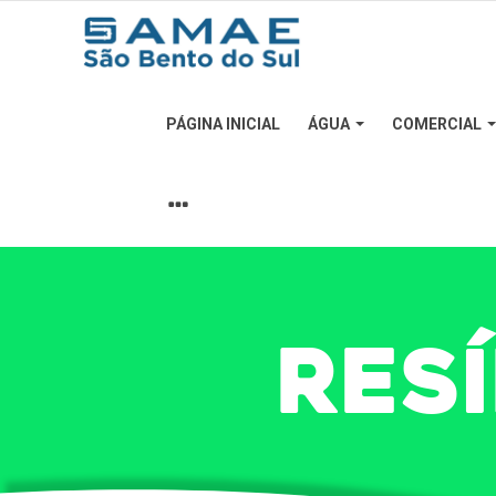
PÁGINA INICIAL
ÁGUA
COMERCIAL
Página Inicial
Água
Comercial
Edital
Esgoto
RES
Institucional
Licitação
Resíduos Sólidos Urbanos