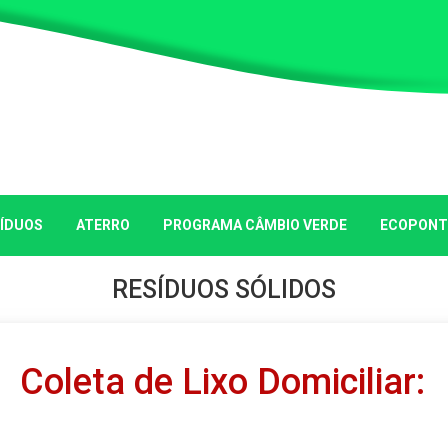
ÍDUOS
ATERRO
PROGRAMA CÂMBIO VERDE
ECOPONTO
RESÍDUOS SÓLIDOS
Coleta de Lixo Domiciliar:
A coleta de lixo domiciliar é um serviço essencial para a saúde e o
Sul. O SAMAE (Serviço Autônomo Municipal de Água e Esgoto) é o ó