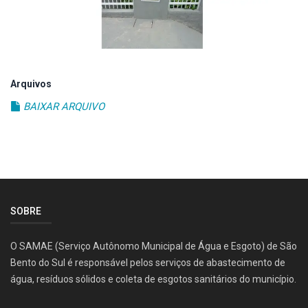
Arquivos
BAIXAR ARQUIVO
SOBRE
O SAMAE (Serviço Autônomo Municipal de Água e Esgoto) de São
Bento do Sul é responsável pelos serviços de abastecimento de
água, resíduos sólidos e coleta de esgotos sanitários do município.