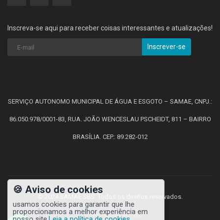
Inscreva-se aqui para receber coisas interessantes e atualizações!
Inscrever-se
SERVIÇO AUTONOMO MUNICIPAL DE ÁGUA E ESGOTO – SAMAE, CNPJ.:
86.050.978/0001-83, RUA. JOÃO WENCESLAU PSCHEIDT, 811 – BAIRRO
BRASÍLIA. CEP.: 89.282-012
🍪 Aviso de cookies
© 2024 SAMAE SBS. Todos os direitos reservados.
usamos cookies para garantir que lhe
proporcionamos a melhor experiência em
Termos & Condições
nosso site.
Leia a política de cookies
.