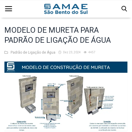
MODELO DE MURETA PARA
PADRÃO DE LIGAÇÃO DE ÁGUA
Página Inicial
Padrão de Ligação de Água
Água
Dez 23, 2024
4457
Comercial
Edital
Esgoto
Institucional
Licitação
Resíduos Sólidos Urbanos