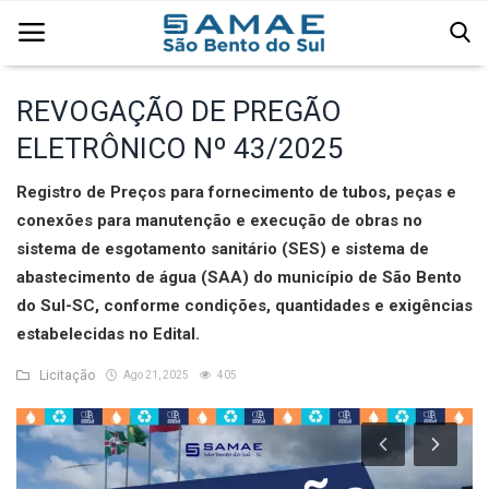
REVOGAÇÃO DE PREGÃO
ELETRÔNICO Nº 43/2025
Página Inicial
Registro de Preços para fornecimento de tubos, peças e
Água
conexões para manutenção e execução de obras no
Comercial
sistema de esgotamento sanitário (SES) e sistema de
abastecimento de água (SAA) do município de São Bento
Edital
do Sul-SC, conforme condições, quantidades e exigências
estabelecidas no Edital.
Esgoto
Licitação
Ago 21, 2025
405
Institucional
Licitação
Resíduos Sólidos Urbanos