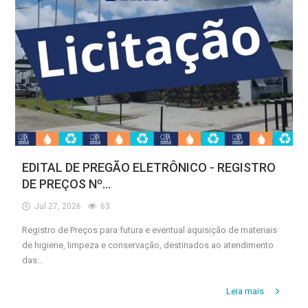
Estrutura
Informações
Contato
EDITAL DE PREGÃO ELETRÔNICO - REGISTRO
DE PREÇOS Nº...
Jul 27, 2026
63
Registro de Preços para futura e eventual aquisição de materiais
de higiene, limpeza e conservação, destinados ao atendimento
das...
Leia mais